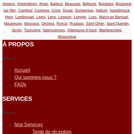
,
,
,
,
,
,
,
Amiens
Armentières
Arras
Bailleul
Beauvais
Béthune
Bondues
Boulogne
,
,
,
,
,
,
,
,
sur Mer
Cambrai
Comines
Croix
Douai
Dunkerque
Halluin
Hazebrouck
,
,
,
,
,
,
,
,
Hem
Lambersart
Leers
Lens
Lesquin
Lomme
Loos
Marcq en Barouel
,
,
,
,
,
,
,
Maubeuge
Mouvaux
Orchies
Roncq
Roubaix
Saint Omer
Saint Quentin
,
,
,
,
,
Seclin
Tourcoing
Valenciennes
Villeneuve d’Ascq
Wambrechies
Wasquehal
À PROPOS
Menu
Accueil
Qui sommes nous ?
FAQs
SERVICES
Menu
Nos Services
Tente de réception