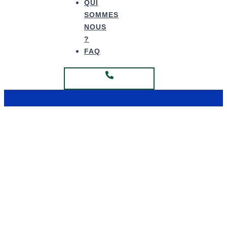
QUI
SOMMES
NOUS
?
FAQ
Fabrication Hauts de France