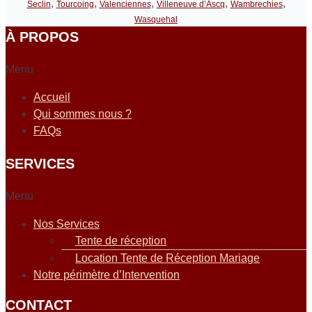
,
,
,
,
,
Seclin
Tourcoing
Valenciennes
Villeneuve d’Ascq
Wambrechies
Wasquehal
À PROPOS
Menu
Accueil
Qui sommes nous ?
FAQs
SERVICES
Menu
Nos Services
Tente de réception
Location Tente de Réception Mariage
Notre périmètre d’Intervention
CONTACT