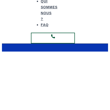
QUI
SOMMES
NOUS
?
FAQ
Fabrication Hauts de France