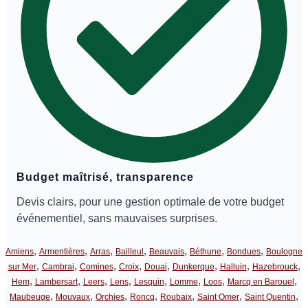
Budget maîtrisé, transparence
Devis clairs, pour une gestion optimale de votre budget
événementiel, sans mauvaises surprises.
,
,
,
,
,
,
,
Amiens
Armentières
Arras
Bailleul
Beauvais
Béthune
Bondues
Boulogne
,
,
,
,
,
,
,
,
sur Mer
Cambrai
Comines
Croix
Douai
Dunkerque
Halluin
Hazebrouck
,
,
,
,
,
,
,
,
Hem
Lambersart
Leers
Lens
Lesquin
Lomme
Loos
Marcq en Barouel
,
,
,
,
,
,
,
Maubeuge
Mouvaux
Orchies
Roncq
Roubaix
Saint Omer
Saint Quentin