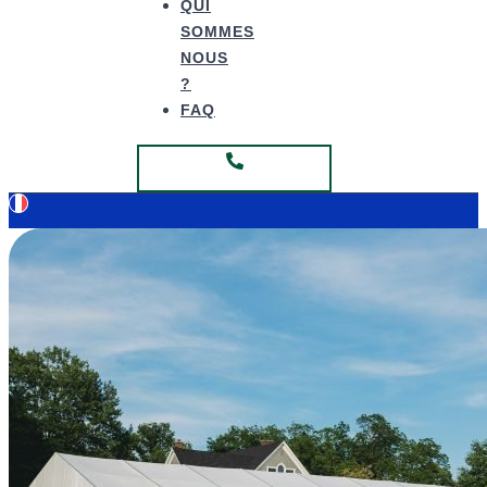
QUI
SOMMES
NOUS
?
FAQ
Fabrication Hauts de France