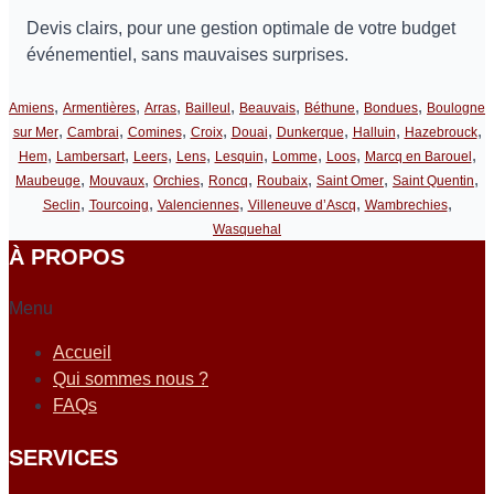
Devis clairs, pour une gestion optimale de votre budget
événementiel, sans mauvaises surprises.
,
,
,
,
,
,
,
Amiens
Armentières
Arras
Bailleul
Beauvais
Béthune
Bondues
Boulogne
,
,
,
,
,
,
,
,
sur Mer
Cambrai
Comines
Croix
Douai
Dunkerque
Halluin
Hazebrouck
,
,
,
,
,
,
,
,
Hem
Lambersart
Leers
Lens
Lesquin
Lomme
Loos
Marcq en Barouel
,
,
,
,
,
,
,
Maubeuge
Mouvaux
Orchies
Roncq
Roubaix
Saint Omer
Saint Quentin
,
,
,
,
,
Seclin
Tourcoing
Valenciennes
Villeneuve d’Ascq
Wambrechies
Wasquehal
À PROPOS
Menu
Accueil
Qui sommes nous ?
FAQs
SERVICES