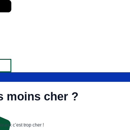
Fabrication Hauts de France
 moins cher ?
teaux c’est trop cher !