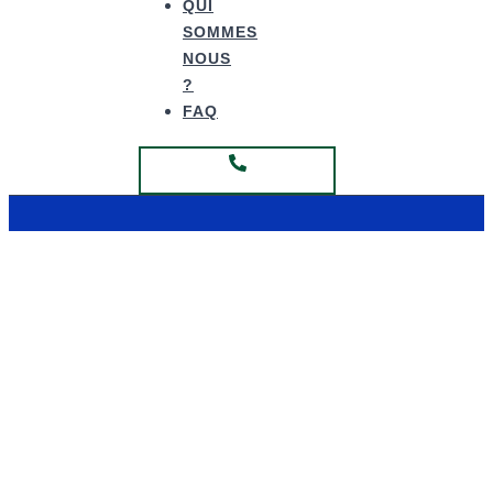
QUI
SOMMES
NOUS
?
FAQ
Fabrication Hauts de France