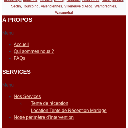
,
,
,
,
,
Seclin
Tourcoing
Valenciennes
Villeneuve d’Ascq
Wambrechies
Wasquehal
À PROPOS
Menu
Accueil
Qui sommes nous ?
FAQs
SERVICES
Menu
Nos Services
Tente de réception
Location Tente de Réception Mariage
Notre périmètre d’Intervention