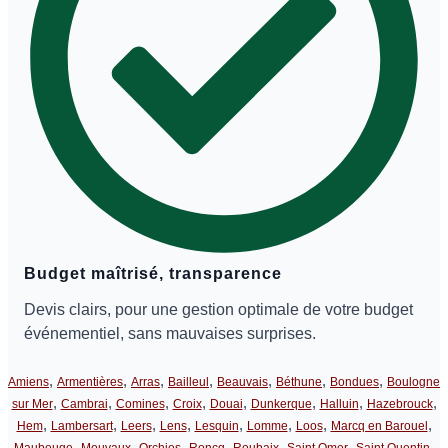
Budget maîtrisé, transparence
Devis clairs, pour une gestion optimale de votre budget
événementiel, sans mauvaises surprises.
,
,
,
,
,
,
,
Amiens
Armentières
Arras
Bailleul
Beauvais
Béthune
Bondues
Boulogne
,
,
,
,
,
,
,
,
sur Mer
Cambrai
Comines
Croix
Douai
Dunkerque
Halluin
Hazebrouck
,
,
,
,
,
,
,
,
Hem
Lambersart
Leers
Lens
Lesquin
Lomme
Loos
Marcq en Barouel
,
,
,
,
,
,
,
Maubeuge
Mouvaux
Orchies
Roncq
Roubaix
Saint Omer
Saint Quentin