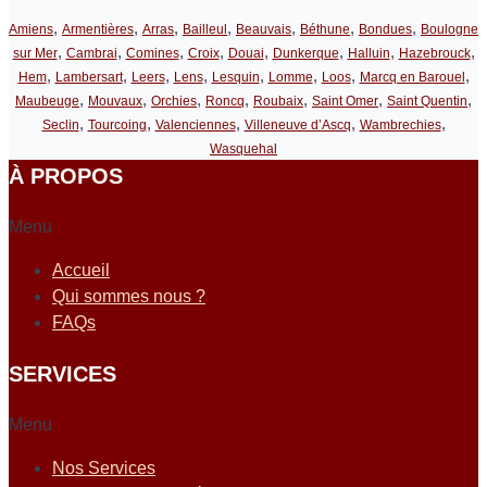
,
,
,
,
,
,
,
Amiens
Armentières
Arras
Bailleul
Beauvais
Béthune
Bondues
Boulogne
,
,
,
,
,
,
,
,
sur Mer
Cambrai
Comines
Croix
Douai
Dunkerque
Halluin
Hazebrouck
,
,
,
,
,
,
,
,
Hem
Lambersart
Leers
Lens
Lesquin
Lomme
Loos
Marcq en Barouel
,
,
,
,
,
,
,
Maubeuge
Mouvaux
Orchies
Roncq
Roubaix
Saint Omer
Saint Quentin
,
,
,
,
,
Seclin
Tourcoing
Valenciennes
Villeneuve d’Ascq
Wambrechies
Wasquehal
À PROPOS
Menu
Accueil
Qui sommes nous ?
FAQs
SERVICES
Menu
Nos Services