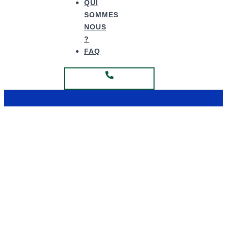
QUI
SOMMES
NOUS
?
FAQ
Fabrication Hauts de France