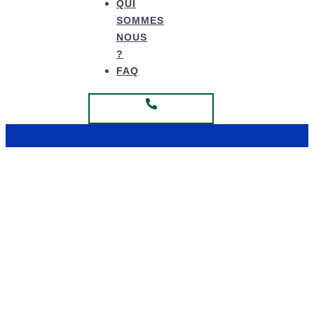
QUI
SOMMES
NOUS
?
FAQ
Fabrication Hauts de France