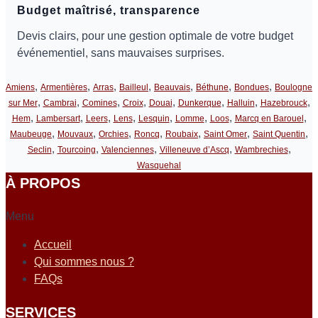
Budget maîtrisé, transparence
Devis clairs, pour une gestion optimale de votre budget
événementiel, sans mauvaises surprises.
,
,
,
,
,
,
,
Amiens
Armentières
Arras
Bailleul
Beauvais
Béthune
Bondues
Boulogne
,
,
,
,
,
,
,
,
sur Mer
Cambrai
Comines
Croix
Douai
Dunkerque
Halluin
Hazebrouck
,
,
,
,
,
,
,
,
Hem
Lambersart
Leers
Lens
Lesquin
Lomme
Loos
Marcq en Barouel
,
,
,
,
,
,
,
Maubeuge
Mouvaux
Orchies
Roncq
Roubaix
Saint Omer
Saint Quentin
,
,
,
,
,
Seclin
Tourcoing
Valenciennes
Villeneuve d’Ascq
Wambrechies
Wasquehal
À PROPOS
Menu
Accueil
Qui sommes nous ?
FAQs
SERVICES