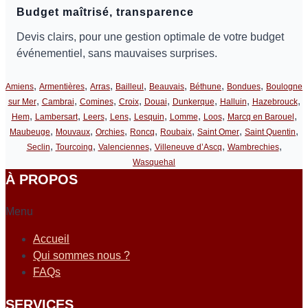
Budget maîtrisé, transparence
Devis clairs, pour une gestion optimale de votre budget
événementiel, sans mauvaises surprises.
,
,
,
,
,
,
,
Amiens
Armentières
Arras
Bailleul
Beauvais
Béthune
Bondues
Boulogne
,
,
,
,
,
,
,
,
sur Mer
Cambrai
Comines
Croix
Douai
Dunkerque
Halluin
Hazebrouck
,
,
,
,
,
,
,
,
Hem
Lambersart
Leers
Lens
Lesquin
Lomme
Loos
Marcq en Barouel
,
,
,
,
,
,
,
Maubeuge
Mouvaux
Orchies
Roncq
Roubaix
Saint Omer
Saint Quentin
,
,
,
,
,
Seclin
Tourcoing
Valenciennes
Villeneuve d’Ascq
Wambrechies
Wasquehal
À PROPOS
Menu
Accueil
Qui sommes nous ?
FAQs
SERVICES