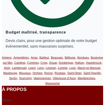
Budget maîtrisé, transparence
Devis clairs, pour une gestion optimale de votre budget
événementiel, sans mauvaises surprises.
,
,
,
,
,
,
,
Amiens
Armentières
Arras
Bailleul
Beauvais
Béthune
Bondues
Boulogne
,
,
,
,
,
,
,
,
sur Mer
Cambrai
Comines
Croix
Douai
Dunkerque
Halluin
Hazebrouck
,
,
,
,
,
,
,
,
Hem
Lambersart
Leers
Lens
Lesquin
Lomme
Loos
Marcq en Barouel
,
,
,
,
,
,
,
Maubeuge
Mouvaux
Orchies
Roncq
Roubaix
Saint Omer
Saint Quentin
,
,
,
,
,
Seclin
Tourcoing
Valenciennes
Villeneuve d’Ascq
Wambrechies
Wasquehal
À PROPOS
Menu